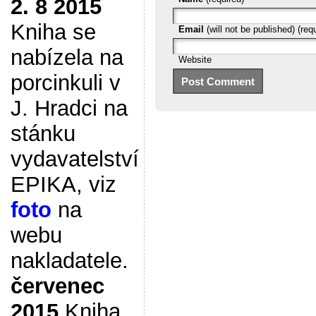
2. 8 2015
Kniha se
Email
(will not be published) (req
nabízela na
Website
porcinkuli v
J. Hradci na
stánku
vydavatelství
EPIKA, viz
foto
na
webu
nakladatele.
červenec
2015
Kniha