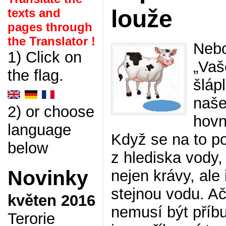
louže
texts and
pages through
the Translator !
Nebo
1) Click on
„Vaš
the flag.
šláp
naš
2) or choose
hovn
language
Když se na to 
below
z hlediska vody,
Novinky
nejen krávy, ale i
stejnou vodu. Ač
květen 2016
nemusí být příbu
Terorie