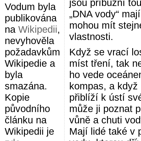
jsou příbuzní to
Vodum byla
„DNA vody“ mají 
publikována
mohou mít stejn
na
Wikipedii
,
vlastnosti.
nevyhověla
Když se vrací lo
požadavkům
míst tření, tak n
Wikipedie a
ho vede oceán
byla
kompas, a když
smazána.
přiblíží k ústí sv
Kopie
může ji poznat p
původního
vůně a chuti vod
článku na
Mají lidé také v
Wikipedii je