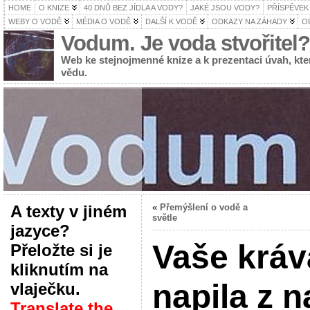
HOME
O KNIZE
40 DNŮ BEZ JÍDLA A VODY?
JAKÉ JSOU VODY?
PŘÍSPĚVEK
WEBY O VODĚ
MÉDIA O VODĚ
DALŠÍ K VODĚ
ODKAZY NA ZÁHADY
O
Vodum. Je voda stvořitel?
Web ke stejnojmenné knize a k prezentaci úvah, k
vědu.
A texty v jiném
«
Přemýšlení o vodě a
světle
jazyce?
Vaše kráv
Přeložte si je
kliknutím na
napila z n
vlaječku.
Translate the