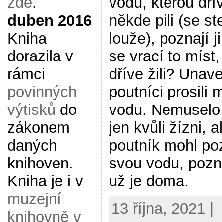
vodu, kterou dří
zde
.
někde pili (se st
duben 2016
louže), poznají j
Kniha
se vrací to míst
dorazila v
dříve žili? Unav
rámci
poutníci prosili 
povinných
vodu. Nemuselo 
výtisků
do
jen kvůli žízni, a
zákonem
poutník mohl po
daných
svou vodu, pozn
knihoven.
už je doma.
Kniha je i v
muzejní
13 října, 2021 |
knihovně v