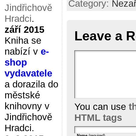
Category:
Neza
Jindřichově
Hradci
.
září 2015
Leave a R
Kniha se
nabízí v
e-
shop
vydavatele
a dorazila do
městské
knihovny v
You can use
t
Jindřichově
HTML tags
Hradci.
Name
(required)