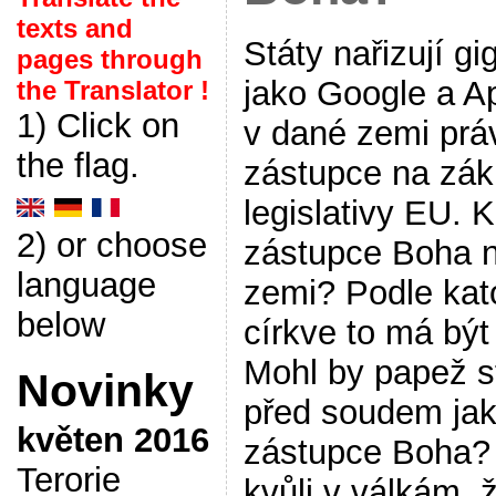
texts and
Státy nařizují g
pages through
jako Google a A
the Translator !
1) Click on
v dané zemi prá
the flag.
zástupce na zák
legislativy EU. K
2) or choose
zástupce Boha 
language
zemi? Podle kat
below
církve to má být
Mohl by papež s
Novinky
před soudem ja
květen 2016
zástupce Boha?
Terorie
kvůli v válkám, 