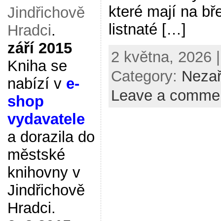
které mají na bř
Jindřichově
listnaté […]
Hradci
.
září 2015
2 května, 2026 |
Kniha se
Category:
Neza
nabízí v
e-
Leave a comme
shop
vydavatele
a dorazila do
městské
knihovny v
Jindřichově
Hradci.