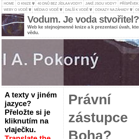
HOME
O KNIZE
40 DNŮ BEZ JÍDLA A VODY?
JAKÉ JSOU VODY?
PŘÍSPĚVEK
WEBY O VODĚ
MÉDIA O VODĚ
DALŠÍ K VODĚ
ODKAZY NA ZÁHADY
O
Vodum. Je voda stvořitel?
Web ke stejnojmenné knize a k prezentaci úvah, k
vědu.
A texty v jiném
Právní
jazyce?
Přeložte si je
zástupce
kliknutím na
vlaječku.
Boha?
Translate the