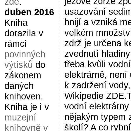
jezové zdrže zp
zde
.
usazování sedim
duben 2016
hnijí a vzniká m
Kniha
velkém množství
dorazila v
zdrž je určena k
rámci
zvednutí hladiny
povinných
třeba kvůli vodní
výtisků
do
elektrárně, není
zákonem
k zadržení vody,
daných
Wikipedie ZDE.
knihoven.
vodní elektrárny
Kniha je i v
nějakým typem 
muzejní
školí? A co rybní
knihovně v