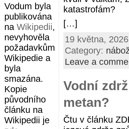
Vodum byla
katastrofám?
publikována
[…]
na
Wikipedii
,
nevyhověla
19 května, 2026
požadavkům
Category:
nábož
Wikipedie a
Leave a comme
byla
smazána.
Vodní zdrž
Kopie
původního
metan?
článku na
Čtu v článku ZD
Wikipedii je