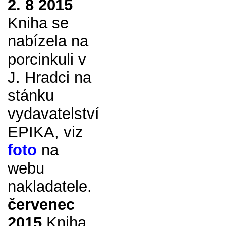
2. 8 2015
Kniha se
nabízela na
porcinkuli v
J. Hradci na
stánku
vydavatelství
EPIKA, viz
foto
na
webu
nakladatele.
červenec
2015
Kniha