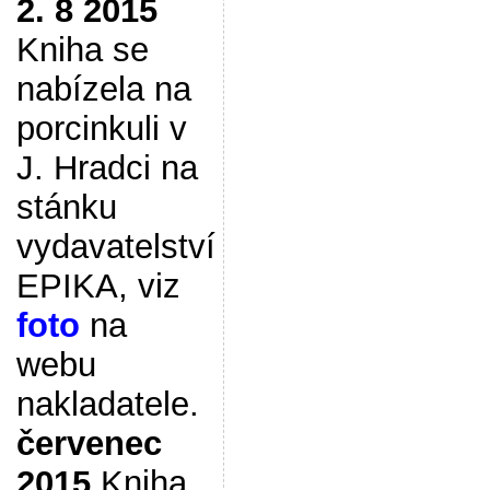
2. 8 2015
Kniha se
nabízela na
porcinkuli v
J. Hradci na
stánku
vydavatelství
EPIKA, viz
foto
na
webu
nakladatele.
červenec
2015
Kniha