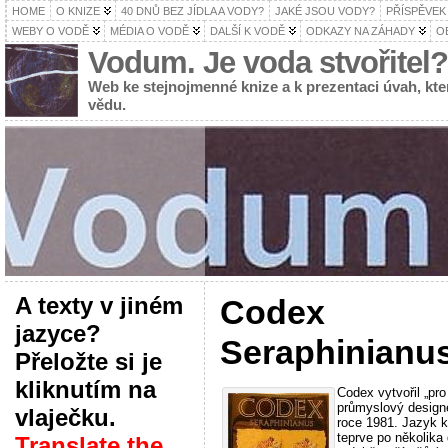
HOME
O KNIZE
40 DNŮ BEZ JÍDLA A VODY?
JAKÉ JSOU VODY?
PŘÍSPĚVEK
WEBY O VODĚ
MÉDIA O VODĚ
DALŠÍ K VODĚ
ODKAZY NA ZÁHADY
O
Vodum. Je voda stvořitel?
Web ke stejnojmenné knize a k prezentaci úvah, k
vědu.
A texty v jiném
Codex
jazyce?
Seraphinianu
Přeložte si je
kliknutím na
Codex vytvořil „pro
průmyslový designér
vlaječku.
roce 1981. Jazyk k
teprve po několika 
Translate the