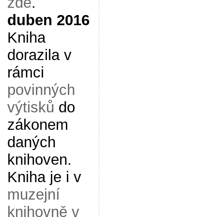
zde
.
duben 2016
Kniha
dorazila v
rámci
povinných
výtisků
do
zákonem
daných
knihoven.
Kniha je i v
muzejní
knihovně v