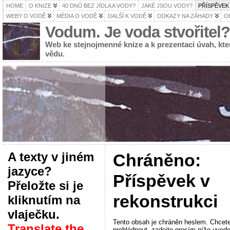
HOME
O KNIZE
40 DNŮ BEZ JÍDLA A VODY?
JAKÉ JSOU VODY?
PŘÍSPĚVEK
WEBY O VODĚ
MÉDIA O VODĚ
DALŠÍ K VODĚ
ODKAZY NA ZÁHADY
O
Vodum. Je voda stvořitel?
Web ke stejnojmenné knize a k prezentaci úvah, k
vědu.
A texty v jiném
Chráněno:
jazyce?
Příspěvek v
Přeložte si je
rekonstrukci
kliknutím na
vlaječku.
Tento obsah je chráněn heslem. Chcete-l
Translate the
prohlédnout, zadejte prosím níže uvede