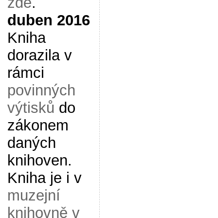
zde
.
duben 2016
Kniha
dorazila v
rámci
povinných
výtisků
do
zákonem
daných
knihoven.
Kniha je i v
muzejní
knihovně v