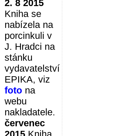
2. 8 2015
Kniha se
nabízela na
porcinkuli v
J. Hradci na
stánku
vydavatelství
EPIKA, viz
foto
na
webu
nakladatele.
červenec
2015
Kniha