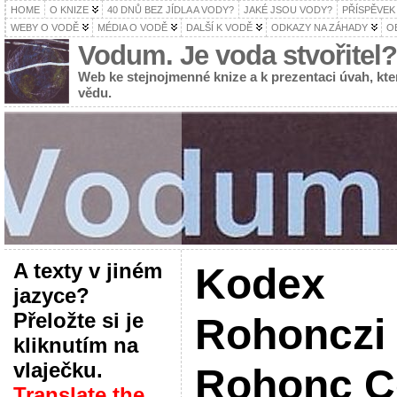
HOME
O KNIZE
40 DNŮ BEZ JÍDLA A VODY?
JAKÉ JSOU VODY?
PŘÍSPĚVEK
WEBY O VODĚ
MÉDIA O VODĚ
DALŠÍ K VODĚ
ODKAZY NA ZÁHADY
O
Vodum. Je voda stvořitel?
Web ke stejnojmenné knize a k prezentaci úvah, k
vědu.
A texty v jiném
Kodex
jazyce?
Přeložte si je
Rohonczi
kliknutím na
vlaječku.
Rohonc C
Translate the