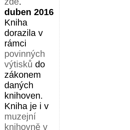
zde
.
duben 2016
Kniha
dorazila v
rámci
povinných
výtisků
do
zákonem
daných
knihoven.
Kniha je i v
muzejní
knihovně v