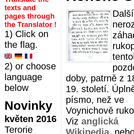
texts and
Další
pages through
nero
the Translator !
1) Click on
záha
the flag.
rukop
tento
2) or choose
pozd
language
doby, patrně z 1
below
19. století. Úplně
písmo, než ve
Novinky
Voynichově ruko
květen 2016
Viz
anglická
Terorie
Wikipedia,
neb