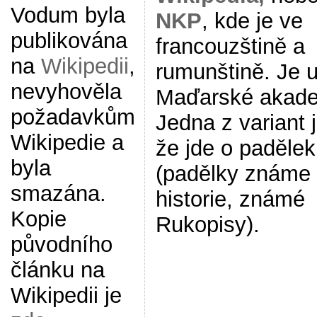
Vodum byla
NKP
, kde je ve
publikována
francouzštině a
na
Wikipedii
,
rumunštině. Je 
nevyhověla
Maďarské akade
požadavkům
Jedna z variant je
Wikipedie a
že jde o padělek
byla
(padělky známe
smazána.
historie, známé
Kopie
Rukopisy).
původního
článku na
Wikipedii je