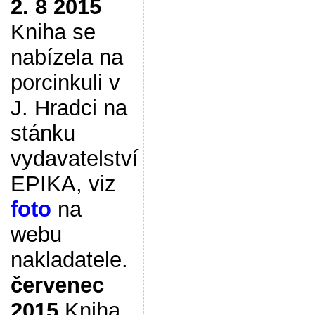
2. 8 2015
Kniha se
nabízela na
porcinkuli v
J. Hradci na
stánku
vydavatelství
EPIKA, viz
foto
na
webu
nakladatele.
červenec
2015
Kniha