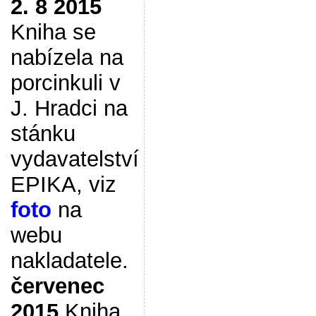
2. 8 2015
Kniha se
nabízela na
porcinkuli v
J. Hradci na
stánku
vydavatelství
EPIKA, viz
foto
na
webu
nakladatele.
červenec
2015
Kniha