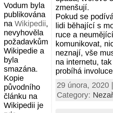
Vodum byla
zmenšují.
publikována
Pokud se podívá
na
Wikipedii
,
lidi běhající s m
nevyhověla
ruce a neumějíc
požadavkům
komunikovat, ni
Wikipedie a
neznají, vše mus
byla
na internetu, tak
smazána.
probíhá involuce 
Kopie
29 února, 2020 
původního
Category:
Neza
článku na
Wikipedii je