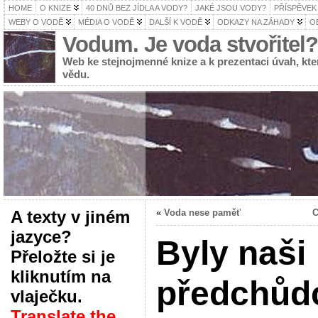
HOME
O KNIZE
40 DNŮ BEZ JÍDLA A VODY?
JAKÉ JSOU VODY?
PŘÍSPĚVEK
WEBY O VODĚ
MÉDIA O VODĚ
DALŠÍ K VODĚ
ODKAZY NA ZÁHADY
O
Vodum. Je voda stvořitel?
Web ke stejnojmenné knize a k prezentaci úvah, k
vědu.
A texty v jiném
«
Voda nese paměť
C
jazyce?
Byly naši
Přeložte si je
kliknutím na
předchůd
vlaječku.
Translate the