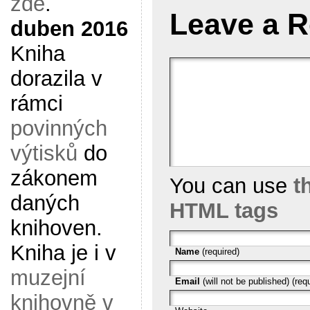
zde
.
Leave a R
duben 2016
Kniha
dorazila v
rámci
povinných
výtisků
do
zákonem
You can use
t
daných
HTML tags
knihoven.
Kniha je i v
Name
(required)
muzejní
Email
(will not be published) (req
knihovně v