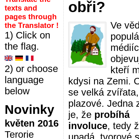
obři?
texts and
pages through
Ve vě
the Translator !
1) Click on
populá
the flag.
médiíc
objevuj
2) or choose
kteří m
language
kdysi na Zemi. O
below
se velká zvířata,
plazové. Jedna z
Novinky
je, že
probíhá
květen 2016
involuce
, tedy 
Terorie
upadá, tvorové 