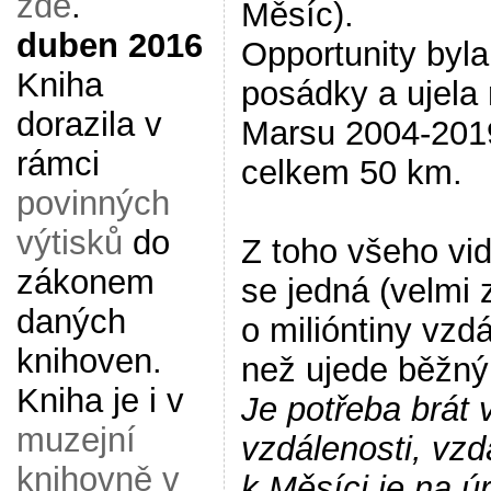
zde
.
Měsíc).
duben 2016
Opportunity byla
Kniha
posádky a ujela
dorazila v
Marsu 2004-201
rámci
celkem 50 km.
povinných
výtisků
do
Z toho všeho vi
zákonem
se jedná (velmi 
daných
o milióntiny vzdá
knihoven.
než ujede běžný 
Kniha je i v
Je potřeba brát 
muzejní
vzdálenosti, vzd
knihovně v
k Měsíci je na ú