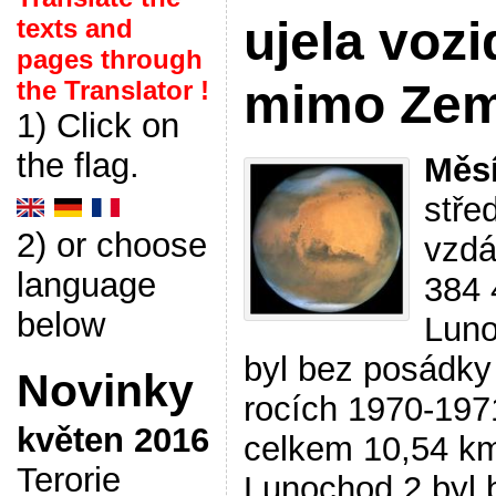
ujela vozi
texts and
pages through
the Translator !
mimo Zem
1) Click on
the flag.
Měs
stře
2) or choose
vzdá
language
384 
below
Luno
byl bez posádky 
Novinky
rocích 1970-197
květen 2016
celkem 10,54 k
Terorie
Lunochod 2 byl 