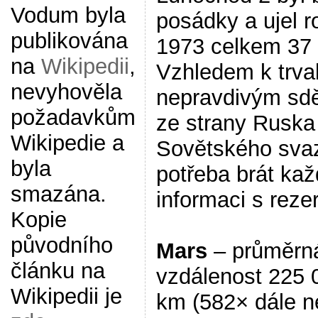
Vodum byla
posádky a ujel r
publikována
1973 celkem 37
na
Wikipedii
,
Vzhledem k trva
nevyhověla
nepravdivým sd
požadavkům
ze strany Ruska 
Wikipedie a
Sovětského svaz
byla
potřeba brát ka
smazána.
informaci s reze
Kopie
původního
Mars
– průměrn
článku na
vzdálenost 225 
Wikipedii je
km (582× dále n