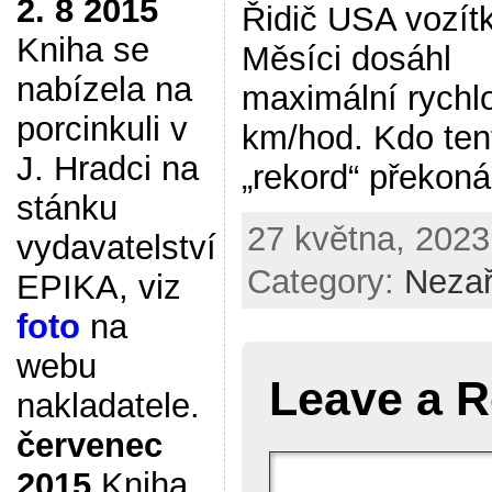
2. 8 2015
Řidič USA vozít
Kniha se
Měsíci dosáhl
nabízela na
maximální rychlo
porcinkuli v
km/hod. Kdo ten
J. Hradci na
„rekord“ překon
stánku
27 května, 2023
vydavatelství
Category:
Neza
EPIKA, viz
foto
na
webu
Leave a R
nakladatele.
červenec
2015
Kniha