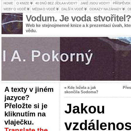
HOME
O KNIZE
40 DNŮ BEZ JÍDLA A VODY?
JAKÉ JSOU VODY?
PŘÍSPĚVEK
WEBY O VODĚ
MÉDIA O VODĚ
DALŠÍ K VODĚ
ODKAZY NA ZÁHADY
O
Vodum. Je voda stvořitel?
Web ke stejnojmenné knize a k prezentaci úvah, k
vědu.
A texty v jiném
«
Kde ležela a jak
Přes
skončila Sodoma?
jazyce?
Jakou
Přeložte si je
kliknutím na
vzdálenos
vlaječku.
Translate the