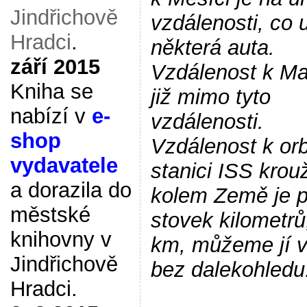
Jindřichově
vzdálenosti, co 
Hradci
.
některá auta.
září 2015
Vzdálenost k Ma
Kniha se
již mimo tyto
nabízí v
e-
vzdálenosti.
shop
Vzdálenost k orb
vydavatele
stanici ISS krouž
a dorazila do
kolem Země je p
městské
stovek kilometrů
knihovny v
km, můžeme jí vi
Jindřichově
bez dalekohledu
Hradci.