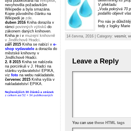
determining its pro
byla publikována na
Wikipedii
,
V překladu:
nevyhověla požadavkům
„Voda pokrývá 70 p
Wikipedie a byla smazána.
podařilo objevit vla
Kopie původního článku na
Wikipedii je
zde
.
Pro nás je důležitě
duben 2016
Kniha dorazila v
tedy z logiky Marie
rámci
povinných výtisků
do
zákonem daných knihoven.
Kniha je i v
muzejní knihovně
14 června, 2016 | Category:
vesmír,
v
v Jindřichově Hradci
.
září 2015
Kniha se nabízí v
e-
shop vydavatele
a dorazila do
městské knihovny v
Jindřichově Hradci.
Leave a Reply
2. 8 2015
Kniha se nabízela
na porcinkuli v J. Hradci na
stánku vydavatelství EPIKA,
viz
foto
na webu nakladatele.
červenec 2015
Kniha vyšla v
nakladatelství EPIKA.
Nejčtenějších 30 článků a stránek
z celkem asi 52 + 34 publikovaných
You can use
these HTML tags