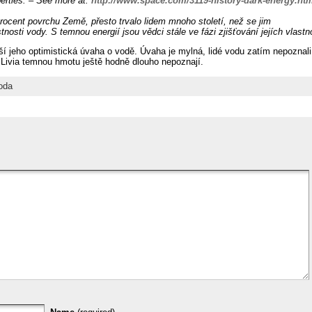
perties. – See more at:
http://www.space.com/3119-history-dark-energy.ht
rocent povrchu Země, přesto trvalo lidem mnoho století, než se jim
stnosti vody. S temnou energií jsou vědci stále ve fázi zjišťování jejích vlastn
jší jeho optimistická úvaha o vodě. Úvaha je mylná, lidé vodu zatím nepoznali
 Livia temnou hmotu ještě hodně dlouho nepoznají.
oda