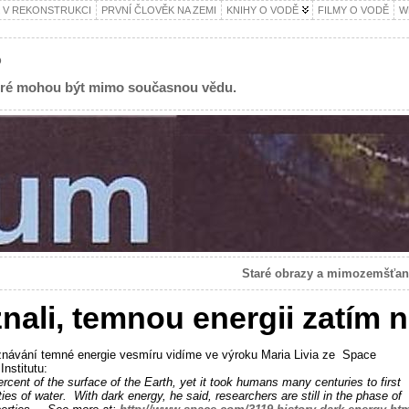
 V REKONSTRUKCI
PRVNÍ ČLOVĚK NA ZEMI
KNIHY O VODĚ
FILMY O VODĚ
W
?
teré mohou být mimo současnou vědu.
Staré obrazy a mimozemšťa
nali, temnou energii zatím 
návání temné energie vesmíru vidíme ve výroku Maria Livia ze Space
nstitutu:
rcent of the surface of the Earth, yet it took humans many centuries to first
ies of water. With dark energy, he said, researchers are still in the phase of