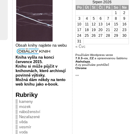
Srpen 2026
Po
Út
St
Čt
Pá
So
Ne
1
2
3
4
5
6
7
8
9
10
11
12
13
14
15
16
17
18
19
20
21
22
23
24
25
26
27
28
29
30
31
Obsah knihy najdete na webu
« Čvc
Používám Wordpress verze
Kniha vyšla na konci
7.0.3–cs_CZ
a upravovanou šablonu
července 2015.
Atahulapa
.
A vy používáte prohlížeč
Knihu si může půjčit v
Chrome
knihovnách, které archivují
povinné výtisky.
***
Možná dám někdy na tento
web knihu jako e-book.
Rubriky
kameny
mozek
náboženství
Nezařazené
věda
vesmír
voda