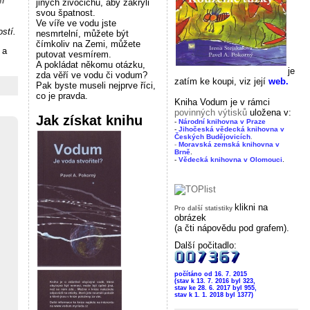
ml
jiných živočichů, aby zakryli
svou špatnost.
Ve víře ve vodu jste
ostí.
nesmrtelní, můžete být
čímkoliv na Zemi, můžete
 a
putovat vesmírem.
A pokládat někomu otázku,
je
zda věří ve vodu či vodum?
zatím ke koupi, viz její
web.
Pak byste museli nejprve říci,
co je pravda.
Kniha Vodum je v rámci
povinných výtisků
uložena v:
Jak získat knihu
-
Národní knihovna v Praze
-
Jihočeská vědecká knihovna v
Českých Budějovicích
.
-
Moravská zemská knihovna v
Brně
.
-
Vědecká knihovna v Olomouci
.
klikni na
Pro další statistiky
obrázek
(a čti nápovědu pod grafem).
Další počitadlo:
počítáno od 16. 7. 2015
(stav k 13. 7. 2016 byl 323,
stav ke 28. 6. 2017 byl 955,
stav k 1. 1. 2018 byl 1377)