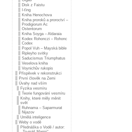
Disk z Faistu
I-ťing
Kniha Henochova
Kniha proroků a proroctví –
Prodigiorum Ac
Ostentorum
Kniha Soyga – Aldaraia
Kodex Rohonczi – Rohonc
Codex
Popol Vuh – Mayská bible
Ripleyho svitky
Saducismus Triumphatus
Veselova kniha
Voynichův rukopis
Příspěvek v rekonstrukci
První člověk na Zemi
Úvahy nad vším
Fyzika vesmíru
Teorie fungování vesmíru
Knihy, které měly měnit
svět
Ruhnama – Saparmurat
Nijazov
Umělá inteligence
Weby o vodě
Přednáška o Vodě / autor:
,,To-máš Marný“