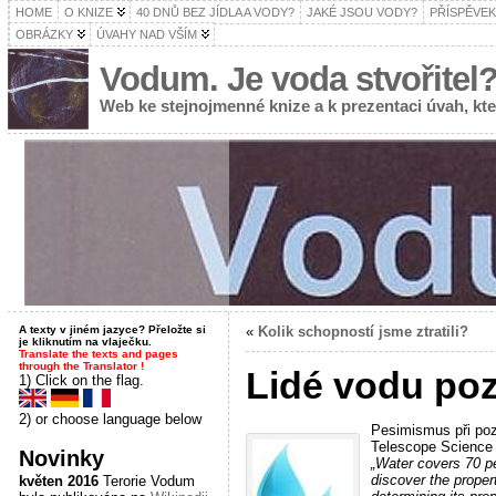
HOME
O KNIZE
40 DNŮ BEZ JÍDLA A VODY?
JAKÉ JSOU VODY?
PŘÍSPĚVEK
OBRÁZKY
ÚVAHY NAD VŠÍM
Vodum. Je voda stvořitel
Web ke stejnojmenné knize a k prezentaci úvah, k
A texty v jiném jazyce? Přeložte si
«
Kolik schopností jsme ztratili?
je kliknutím na vlaječku.
Translate the texts and pages
through the Translator !
Lidé vodu poz
1) Click on the flag.
2) or choose language below
Pesimismus při poz
Telescope Science I
Novinky
„Water covers 70 pe
discover the propert
květen 2016
Terorie Vodum