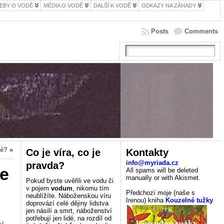
EBY O VODĚ
MÉDIA O VODĚ
DALŠÍ K VODĚ
ODKAZY NA ZÁHADY
Posts
Comments
né?
»
Co je víra, co je
Kontakty
info@myriada.cz
pravda?
ne
All spams will be deleted
manually or with Akismet.
Pokud byste uvěřili ve vodu či
v pojem
vodum
, nikomu tím
Předchozí moje (naše s
neublížíte. Náboženskou víru
Irenou) kniha
Kouzelné tužky
doprovází celé dějiny lidstva
jen násilí a smrt, náboženství
potřebují jen lidé, na rozdíl od