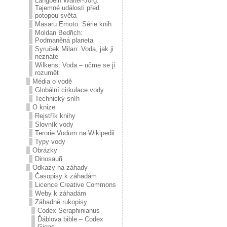
Langbein Walter-Jörg:
Tajemné události před
potopou světa
Masaru Emoto: Série knih
Moldan Bedřich:
Podmaněná planeta
Syruček Milan: Voda, jak ji
neznáte
Wilkens: Voda – učme se jí
rozumět
Média o vodě
Globální cirkulace vody
Technický sníh
O knize
Rejstřík knihy
Slovník vody
Terorie Vodum na Wikipedii
Typy vody
Obrázky
Dinosauři
Odkazy na záhady
Časopisy k záhadám
Licence Creative Commons
Weby k záhadám
Záhadné rukopisy
Codex Seraphinianus
Ďáblova bible – Codex
Gigas