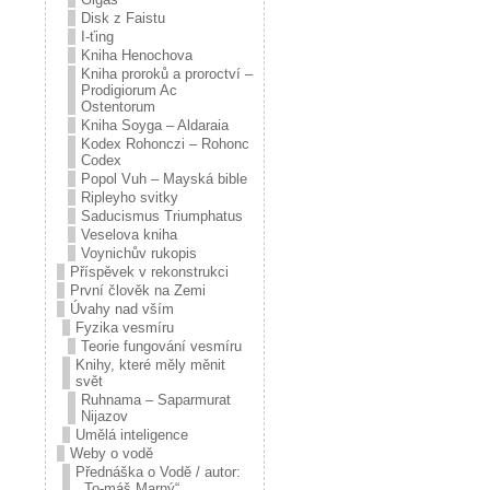
Disk z Faistu
I-ťing
Kniha Henochova
Kniha proroků a proroctví –
Prodigiorum Ac
Ostentorum
Kniha Soyga – Aldaraia
Kodex Rohonczi – Rohonc
Codex
Popol Vuh – Mayská bible
Ripleyho svitky
Saducismus Triumphatus
Veselova kniha
Voynichův rukopis
Příspěvek v rekonstrukci
První člověk na Zemi
Úvahy nad vším
Fyzika vesmíru
Teorie fungování vesmíru
Knihy, které měly měnit
svět
Ruhnama – Saparmurat
Nijazov
Umělá inteligence
Weby o vodě
Přednáška o Vodě / autor:
,,To-máš Marný“