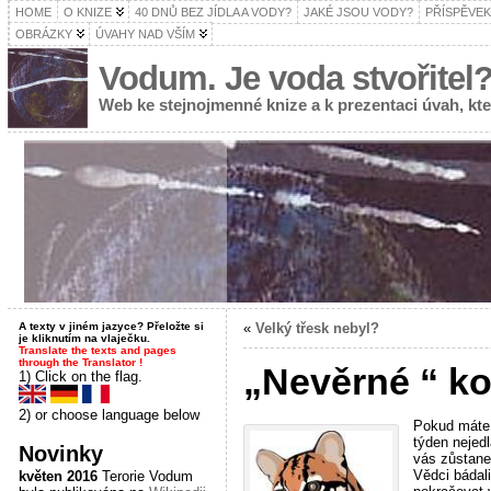
HOME
O KNIZE
40 DNŮ BEZ JÍDLA A VODY?
JAKÉ JSOU VODY?
PŘÍSPĚVEK
OBRÁZKY
ÚVAHY NAD VŠÍM
Vodum. Je voda stvořitel
Web ke stejnojmenné knize a k prezentaci úvah, k
A texty v jiném jazyce? Přeložte si
«
Velký třesk nebyl?
je kliknutím na vlaječku.
Translate the texts and pages
through the Translator !
„Nevěrné “ k
1) Click on the flag.
2) or choose language below
Pokud máte c
týden nejed
Novinky
vás zůstane 
Vědci bádali
květen 2016
Terorie Vodum