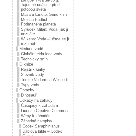
Langbein Walter-Jörg:
Tajemné události před
potopou světa
Masaru Emoto: Série knih
Moldan Bedřich:
Podmaněná planeta
Syruček Milan: Voda, jak ji
neznáte
Wilkens: Voda – učme se jí
rozumět
Média o vodě
Globální cirkulace vody
Technický sníh
O knize
Rejstřík knihy
Slovník vody
Terorie Vodum na Wikipedii
Typy vody
Obrázky
Dinosauři
Odkazy na záhady
Časopisy k záhadám
Licence Creative Commons
Weby k záhadám
Záhadné rukopisy
Codex Seraphinianus
Ďáblova bible – Codex
Gigas