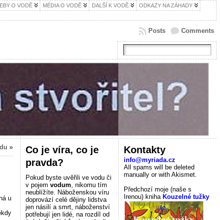
EBY O VODĚ
MÉDIA O VODĚ
DALŠÍ K VODĚ
ODKAZY NA ZÁHADY
Posts
Comments
edu
»
Co je víra, co je
Kontakty
info@myriada.cz
pravda?
All spams will be deleted
manually or with Akismet.
Pokud byste uvěřili ve vodu či
v pojem
vodum
, nikomu tím
Předchozí moje (naše s
neublížíte. Náboženskou víru
Irenou) kniha
Kouzelné tužky
ná u
doprovází celé dějiny lidstva
jen násilí a smrt, náboženství
ěkdy
potřebují jen lidé, na rozdíl od