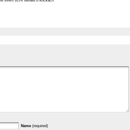
e svém sci-fi seriálu o kočkách
Name
(required)