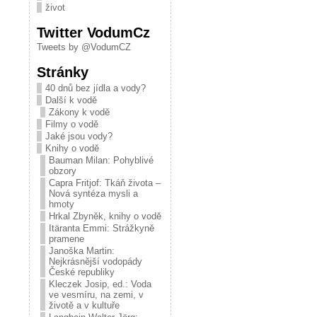
život
Twitter VodumCz
Tweets by @VodumCZ
Stránky
40 dnů bez jídla a vody?
Další k vodě
Zákony k vodě
Filmy o vodě
Jaké jsou vody?
Knihy o vodě
Bauman Milan: Pohyblivé
obzory
Capra Fritjof: Tkáň života –
Nová syntéza mysli a
hmoty
Hrkal Zbyněk, knihy o vodě
Itäranta Emmi: Strážkyně
pramene
Janoška Martin:
Nejkrásnější vodopády
České republiky
Kleczek Josip, ed.: Voda
ve vesmíru, na zemi, v
životě a v kultuře