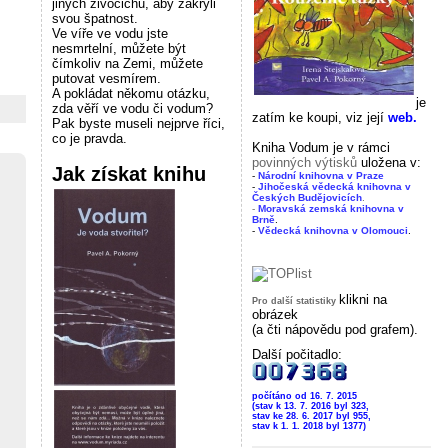
jiných živočichů, aby zakryli
svou špatnost.
Ve víře ve vodu jste
nesmrtelní, můžete být
čímkoliv na Zemi, můžete
putovat vesmírem.
A pokládat někomu otázku,
je
zda věří ve vodu či vodum?
zatím ke koupi, viz její
web.
Pak byste museli nejprve říci,
co je pravda.
Kniha Vodum je v rámci
povinných výtisků
uložena v:
Jak získat knihu
-
Národní knihovna v Praze
-
Jihočeská vědecká knihovna v
Českých Budějovicích
.
-
Moravská zemská knihovna v
Brně
.
-
Vědecká knihovna v Olomouci
.
klikni na
Pro další statistiky
obrázek
(a čti nápovědu pod grafem).
Další počitadlo:
počítáno od 16. 7. 2015
(stav k 13. 7. 2016 byl 323,
stav ke 28. 6. 2017 byl 955,
stav k 1. 1. 2018 byl 1377)