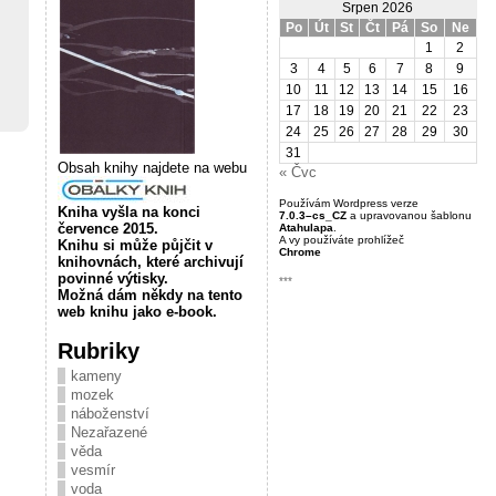
Srpen 2026
Po
Út
St
Čt
Pá
So
Ne
1
2
3
4
5
6
7
8
9
10
11
12
13
14
15
16
17
18
19
20
21
22
23
24
25
26
27
28
29
30
31
Obsah knihy najdete na webu
« Čvc
Používám Wordpress verze
Kniha vyšla na konci
7.0.3–cs_CZ
a upravovanou šablonu
července 2015.
Atahulapa
.
A vy používáte prohlížeč
Knihu si může půjčit v
Chrome
knihovnách, které archivují
povinné výtisky.
***
Možná dám někdy na tento
web knihu jako e-book.
Rubriky
kameny
mozek
náboženství
Nezařazené
věda
vesmír
voda