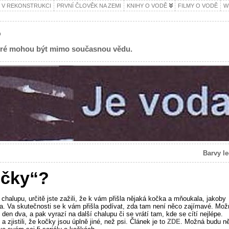
 V REKONSTRUKCI
PRVNÍ ČLOVĚK NA ZEMI
KNIHY O VODĚ
FILMY O VODĚ
W
?
teré mohou být mimo současnou vědu.
Barvy l
očky“?
halupu, určitě jste zažili, že k vám přišla nějaká kočka a mňoukala, jakoby
la. Va skutečnosti se k vám přišla podívat, zda tam není něco zajímavé. Mož
den dva, a pak vyrazí na další chalupu či se vrátí tam, kde se cítí nejlépe.
 a zjistili, že kočky jsou úplně jiné, než psi. Článek je to
ZDE
. Možná budu n