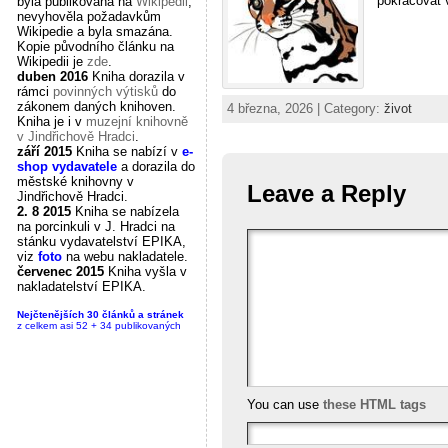
pokračovat v
byla publikována na
Wikipedii
,
nevyhověla požadavkům
Wikipedie a byla smazána.
Kopie původního článku na
Wikipedii je
zde
.
duben 2016
Kniha dorazila v
rámci
povinných výtisků
do
zákonem daných knihoven.
4 března, 2026 | Category:
život
Kniha je i v
muzejní knihovně
v Jindřichově Hradci
.
září 2015
Kniha se nabízí v
e-
shop vydavatele
a dorazila do
městské knihovny v
Leave a Reply
Jindřichově Hradci.
2. 8 2015
Kniha se nabízela
na porcinkuli v J. Hradci na
stánku vydavatelství EPIKA,
viz
foto
na webu nakladatele.
červenec 2015
Kniha vyšla v
nakladatelství EPIKA.
Nejčtenějších 30 článků a stránek
z celkem asi 52 + 34 publikovaných
You can use
these HTML tags